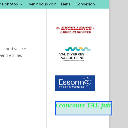
rie photos
Venir nous voir
Liens
Connexion
s sportives ce
endredi, les
Résultats du concours TAE juin