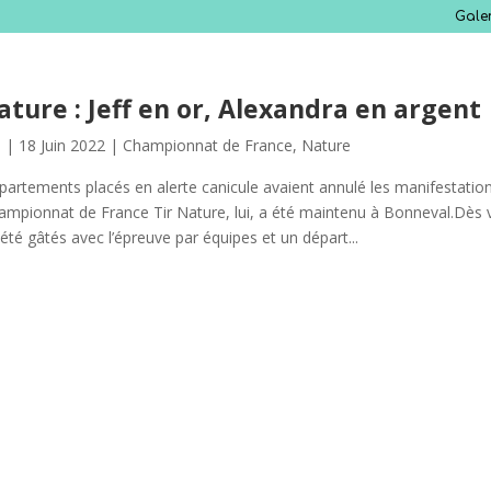
Gale
ture : Jeff en or, Alexandra en argent
s
|
18 Juin 2022
|
Championnat de France
,
Nature
rtements placés en alerte canicule avaient annulé les manifestation
mpionnat de France Tir Nature, lui, a été maintenu à Bonneval.Dès v
été gâtés avec l’épreuve par équipes et un départ...