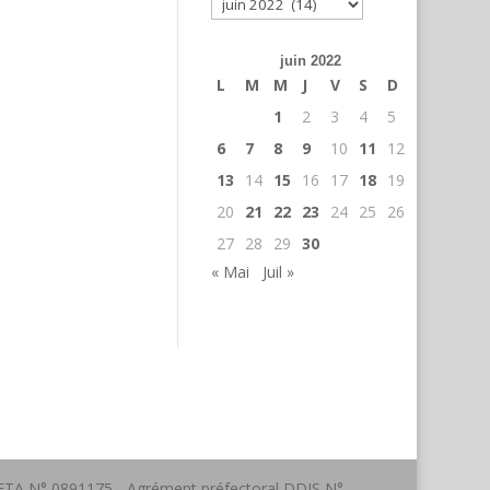
Archives
juin 2022
L
M
M
J
V
S
D
1
2
3
4
5
6
7
8
9
10
11
12
13
14
15
16
17
18
19
20
21
22
23
24
25
26
27
28
29
30
« Mai
Juil »
a FFTA N° 0891175 - Agrément préfectoral DDJS N°