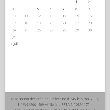
1
2
3
4
5
6
7
8
9
10
11
12
13
14
15
16
17
18
19
20
21
22
23
24
25
26
27
28
29
30
31
« Juil
Association déclarée en Préfecture d’Évry le 5 mai 2004,
N° W912001409 Affilié à la FFTA N° 0891175 -