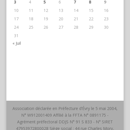
3
4
5
6
7
8
9
10
11
12
13
14
15
16
17
18
19
20
21
22
23
24
25
26
27
28
29
30
31
« Juil
Association déclarée en Préfecture d’Évry le 5 mai 2004,
N° W912001409 Affilié à la FFTA N° 0891175 -
Agrément préfectoral DDJS N° 91 S 833 - N° SIRET
47953972800028 Siège social : 44 rue Charles Mory,