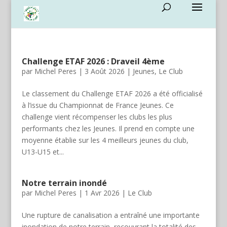
Challenge ETAF 2026 : Draveil 4ème
par
Michel Peres
|
3 Août 2026
|
Jeunes
,
Le Club
Le classement du Challenge ETAF 2026 a été officialisé
à l’issue du Championnat de France Jeunes. Ce
challenge vient récompenser les clubs les plus
performants chez les Jeunes. Il prend en compte une
moyenne établie sur les 4 meilleurs jeunes du club,
U13-U15 et...
Notre terrain inondé
par
Michel Peres
|
1 Avr 2026
|
Le Club
Une rupture de canalisation a entraîné une importante
inondation de notre terrain, recouvrant la totalité des