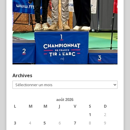
Archives
Archives
août 2026
L
M
M
J
V
S
D
1
2
3
4
5
6
7
8
9