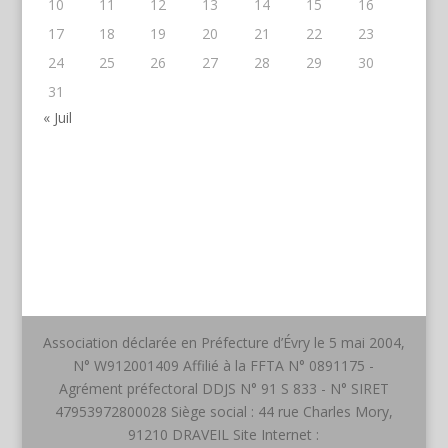
10
11
12
13
14
15
16
17
18
19
20
21
22
23
24
25
26
27
28
29
30
31
« Juil
Association déclarée en Préfecture d’Évry le 5 mai 2004,
N° W912001409 Affilié à la FFTA N° 0891175 -
Agrément préfectoral DDJS N° 91 S 833 - N° SIRET
47953972800028 Siège social : 44 rue Charles Mory,
91210 DRAVEIL Site Internet :