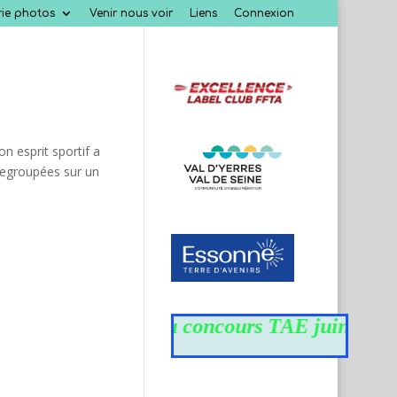
rie photos
Venir nous voir
Liens
Connexion
 esprit sportif a
 regroupées sur un
Résultats du concours TAE juin