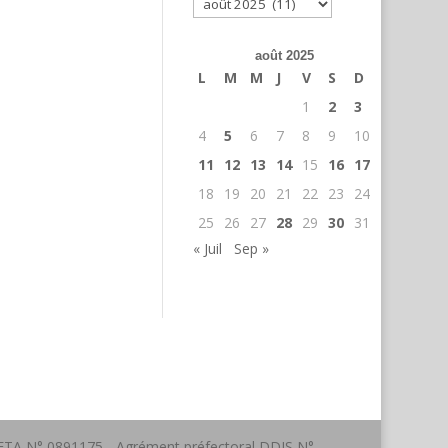
Archives
août 2025
L
M
M
J
V
S
D
1
2
3
4
5
6
7
8
9
10
11
12
13
14
15
16
17
18
19
20
21
22
23
24
25
26
27
28
29
30
31
« Juil
Sep »
a FFTA N° 0891175 - Agrément préfectoral DDJS N°