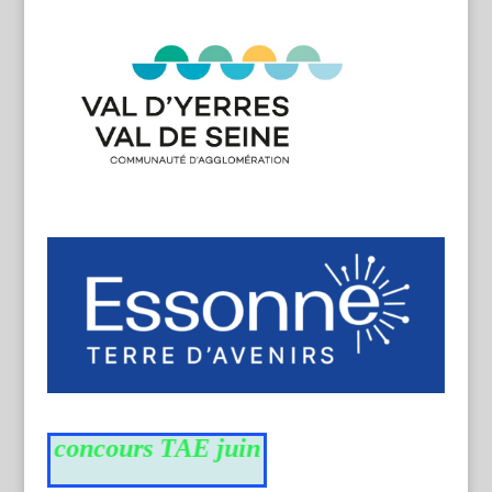
 du concours TAE juin