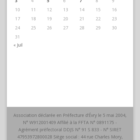
3
4
5
6
7
8
9
10
11
12
13
14
15
16
17
18
19
20
21
22
23
24
25
26
27
28
29
30
31
« Juil
Association déclarée en Préfecture d’Évry le 5 mai 2004,
N° W912001409 Affilié à la FFTA N° 0891175 -
Agrément préfectoral DDJS N° 91 S 833 - N° SIRET
47953972800028 Siège social : 44 rue Charles Mory,