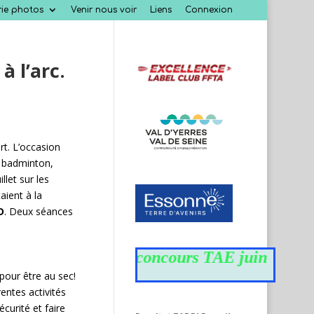
rie photos
Venir nous voir
Liens
Connexion
à l’arc.
rt. L’occasion
, badminton,
llet sur les
taient à la
D
. Deux séances
Résultats du concours TAE juin
pour être au sec!
entes activités
curité et faire