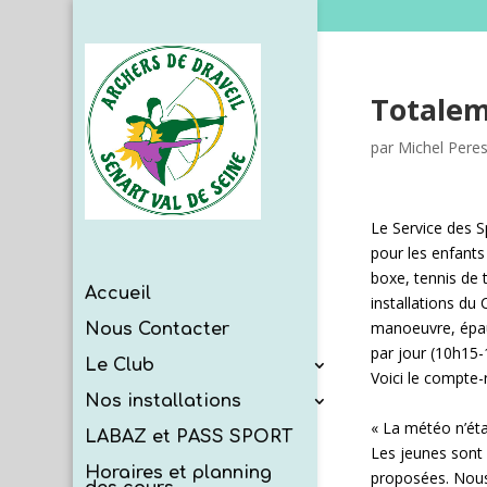
Totaleme
par
Michel Pere
Le Service des S
pour les enfants
boxe, tennis de t
Accueil
installations du
manoeuvre, épa
Nous Contacter
par jour (10h15-
Le Club
Voici le compte-
Nos installations
« La météo n’éta
LABAZ et PASS SPORT
Les jeunes sont 
Horaires et planning
proposées. Nous 