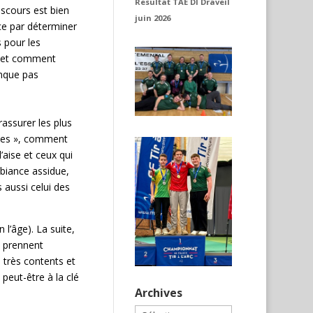
Resultat TAE DI Draveil
iscours est bien
juin 2026
ce par déterminer
s pour les
où et comment
anque pas
rassurer les plus
èches », comment
’aise et ceux qui
mbiance assidue,
 aussi celui des
l’âge). La suite,
e prennent
s très contents et
 peut-être à la clé
Archives
Archives