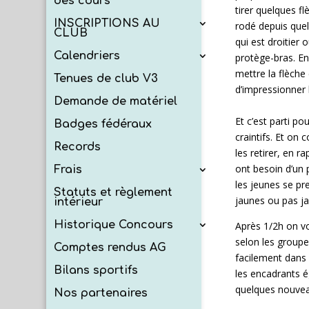
des cours
tirer quelques f
INSCRIPTIONS AU
rodé depuis que
CLUB
qui est droitier
Calendriers
protège-bras. En
mettre la flèche
Tenues de club V3
d’impressionner 
Demande de matériel
Et c’est parti po
Badges fédéraux
craintifs. Et on
Records
les retirer, en r
ont besoin d’un 
Frais
les jeunes se pr
Statuts et règlement
jaunes ou pas ja
intérieur
Historique Concours
Après 1/2h on vo
selon les groupe
Comptes rendus AG
facilement dans l
Bilans sportifs
les encadrants ég
quelques nouvea
Nos partenaires