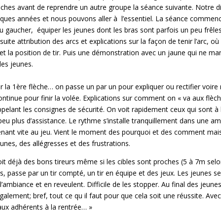
lèches avant de reprendre un autre groupe la séance suivante. Notre d
lques années et nous pouvons aller à l’essentiel. La séance commen
 ou gaucher, équiper les jeunes dont les bras sont parfois un peu frêle
suite attribution des arcs et explications sur la façon de tenir l’arc, 
 et la position de tir. Puis une démonstration avec un jaune qui ne m
les jeunes.
ur la 1ère flèche… on passe un par un pour expliquer ou rectifier voire 
 continue pour finir la volée. Explications sur comment on « va aux fl
appelant les consignes de sécurité. On voit rapidement ceux qui sont à l
peu plus d’assistance. Le rythme s’installe tranquillement dans une a
enant vite au jeu. Vient le moment des pourquoi et des comment mais
unes, des allégresses et des frustrations.
it déjà des bons tireurs même si les cibles sont proches (5 à 7m selon 
s, passe par un tir compté, un tir en équipe et des jeux. Les jeunes s
’ambiance et en reveulent. Difficile de les stopper. Au final des jeune
alement; bref, tout ce qu il faut pour que cela soit une réussite. Avec
ux adhérents à la rentrée… »