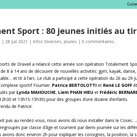
Gale
nt Sport : 80 jeunes initiés au tir 
s
|
28 Juil 2021
|
Infos Diverses
,
Jeunes
|
0 commentaires
ports de Draveil a relancé cette année son opération Totalement Spo
 de 8 à 14 ans de découvrir de nouvelles activités: gym, kayak, danse
able… et tir à l’arc. Le club a participé à cette opération du 26 au 29 jui
 Complexe sportif Fournier.
Patrice BERTOLOTTI
et
René LE GOFF
é
ulés par
Lynda MAHOUCHE
,
Liem PHAN HIEU
et
Frédéric BERNAR
12h30 et 13h15-15h30) pour des groupes d’une dizaine d’enfants.
rendu de Patrice:
nt pas au rendez-vous, nous avons dû nous installer dans le Cosec….
regroupés par classe d’âge et tournent par demi-journée sur les différ
avons donc environ 2h pour expliquer les consignes, la position, la sé