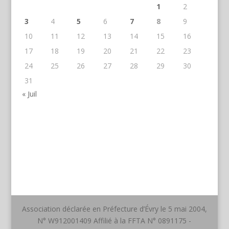
1
2
3
4
5
6
7
8
9
10
11
12
13
14
15
16
17
18
19
20
21
22
23
24
25
26
27
28
29
30
31
« Juil
Association déclarée en Préfecture d’Évry le 5 mai 2004,
N° W912001409 Affilié à la FFTA N° 0891175 -