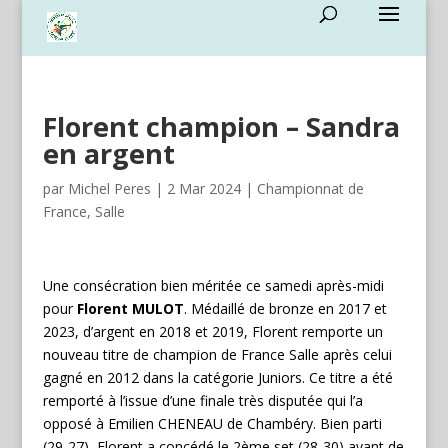
Florent champion – Sandra
en argent
par
Michel Peres
|
2 Mar 2024
|
Championnat de
France
,
Salle
Une consécration bien méritée ce samedi après-midi
pour
Florent MULOT
. Médaillé de bronze en 2017 et
2023, d’argent en 2018 et 2019, Florent remporte un
nouveau titre de champion de France Salle après celui
gagné en 2012 dans la catégorie Juniors. Ce titre a été
remporté à l’issue d’une finale très disputée qui l’a
opposé à Emilien CHENEAU de Chambéry. Bien parti
(29-27), Florent a concédé le 2ème set (28-30) avant de