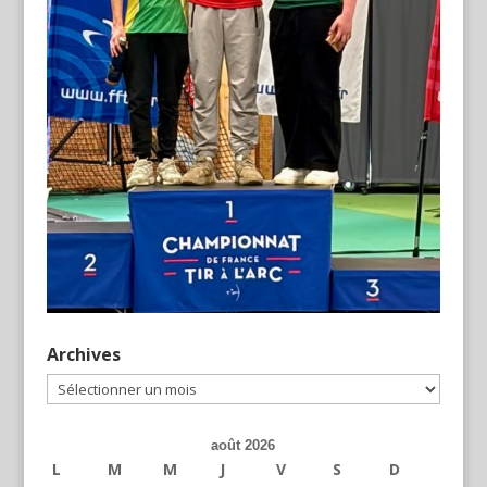
Archives
Archives
août 2026
L
M
M
J
V
S
D