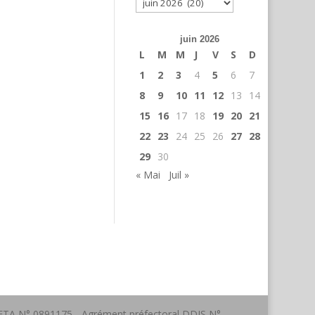
Archives
juin 2026
L
M
M
J
V
S
D
1
2
3
4
5
6
7
8
9
10
11
12
13
14
15
16
17
18
19
20
21
22
23
24
25
26
27
28
29
30
« Mai
Juil »
a FFTA N° 0891175 - Agrément préfectoral DDJS N°