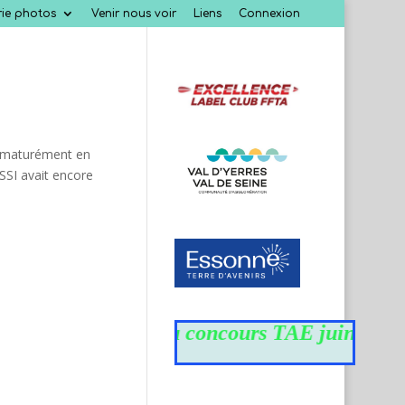
rie photos
Venir nous voir
Liens
Connexion
prématurément en
SSI avait encore
Résultats du concours TAE juin