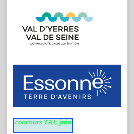
 du concours TAE juin