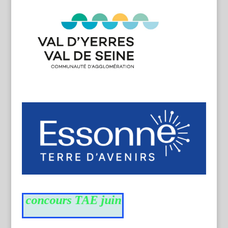
 du concours TAE juin