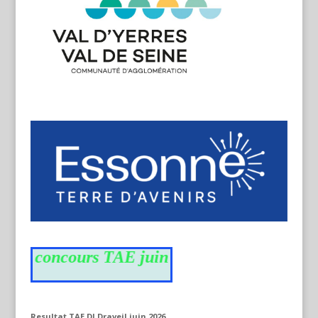
 du concours TAE juin
Resultat TAE DI Draveil juin 2026