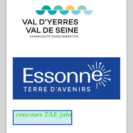
 du concours TAE juin