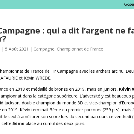
Gale
ampagne : qui a dit l’argent ne fa
r?
s
|
5 Août 2021
|
Campagne
,
Championnat de France
Championnat de France de Tir Campagne avec les archers arc nu. Deux
e LAFAURIE et Kévin WREDE.
nce en 2018 et médaillé de bronze en 2019, mais en juniors,
Kévin
ampionnat dans la catégorie supérieure. L’adversité y est beaucoup p
d Jackson, double champion du monde 3D et vice-champion d’Europ
e en 2019. Kévin terminait 5ème du premier parcours (259 pts), mais
ait le seul à améliorer son score lors du second parcours ce vendredi 
à cette
5ème
place au cumul des deux jours.