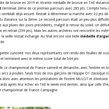
llée de bronze en 2019 et récente médaille de bronze en TAE distance
E
terminait 2ème de ce premier parcours avec 285 pts. Compte tenu de
semblait déjà assuré. Restait à déterminer la marche avec 22 pts de 
ts d’avance sur la 3ème. Le second parcours était un peu plus difficil
te aux pluies des jours précédents, malgré le retour du soleil. Un défici
re en retrait (259 pts). Mais les autres archères ont rencontré les même
la veille restait inchangé. Au final encore une belle
médaille d’arge
ile.
etite curiosité: nos deux représentants ont rendu des feuilles de sco
 et terminent avec le même score total de 544 pts.
de ce championnat de France samedi et dimanche, avec l’entrée en li
s arcs à poulies. Seuls trois de nos garçons de l’équipe D1 classique s’
vra donc avec attention les prestations de Florent MULOT et d’Antoin
hards après leur échec en TAE le week-end dernier, ainsi que celle 
er championnat de France Campagne.