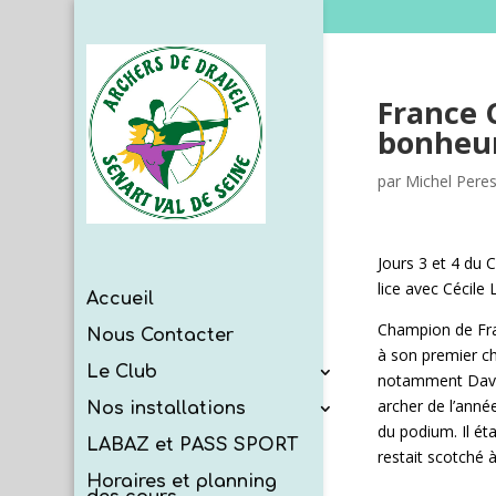
France C
bonheu
par
Michel Pere
Jours 3 et 4 du 
lice avec Cécil
Accueil
Champion de Fra
Nous Contacter
à son premier ch
Le Club
notamment Davi
archer de l’anné
Nos installations
du podium. Il ét
LABAZ et PASS SPORT
restait scotché 
Horaires et planning