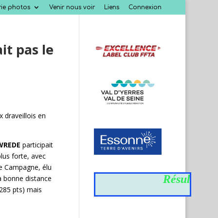
rie photos
Venir nous voir
Liens
Connexion
it pas le
 draveillois en
 WREDE
participait
lus forte, avec
e Campagne, élu
Résultats du 
 à bonne distance
(285 pts) mais