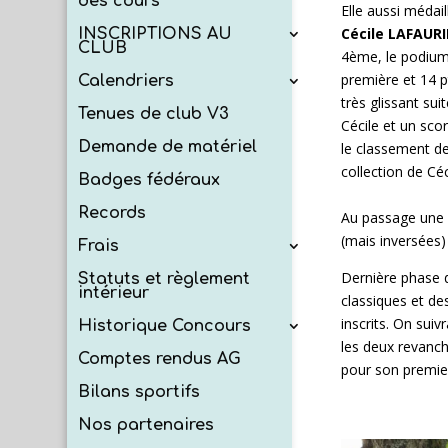
des cours
Elle aussi médai
Cécile LAFAURI
INSCRIPTIONS AU
CLUB
4ème, le podium 
première et 14 p
Calendriers
très glissant sui
Tenues de club V3
Cécile et un sco
Demande de matériel
le classement de 
collection de Céc
Badges fédéraux
Records
Au passage une p
(mais inversées)
Frais
Dernière phase 
Statuts et règlement
intérieur
classiques et de
inscrits. On sui
Historique Concours
les deux revanc
Comptes rendus AG
pour son premi
Bilans sportifs
Nos partenaires