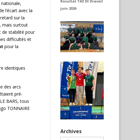
Resultat TAE DI Draveil
 nationale,
juin 2026
 l’écart avec la
retard sur la
e, mais surtout
t de stabilité pour
s difficultés et
nt
pour la
re identiques
ce des arcs
étaient pré-
e LE BARS, tous
d’Hugo TONNAIRE
Archives