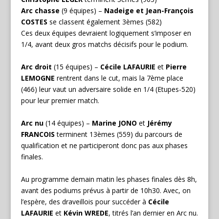
Arc chasse
(9 équipes) –
Nadeige et Jean-François
COSTES
se classent également 3èmes (582)
Ces deux équipes devraient logiquement s’imposer en
1/4, avant deux gros matchs décisifs pour le podium.
Arc droit
(15 équipes) –
Cécile LAFAURIE
et
Pierre
LEMOGNE
rentrent dans le cut, mais la 7ème place
(466) leur vaut un adversaire solide en 1/4 (Etupes-520)
pour leur premier match.
Arc nu
(14 équipes) –
Marine JONO
et
Jérémy
FRANCOIS
terminent 13èmes (559) du parcours de
qualification et ne participeront donc pas aux phases
finales.
Au programme demain matin les phases finales dès 8h,
avant des podiums prévus à partir de 10h30. Avec, on
l’espère, des draveillois pour succéder à
Cécile
LAFAURIE
et
Kévin WREDE
, titrés l’an dernier en Arc nu.