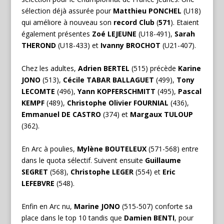
sélection déjà assurée pour
Matthieu PONCHEL
(U18)
qui améliore à nouveau son
record Club
(
571
). Etaient
également présentes
Zoé LEJEUNE
(U18-491),
Sarah
THEROND
(U18-433) et
Ivanny BROCHOT
(U21-407).
Chez les adultes,
Adrien BERTEL
(515) précède
Karine
JONO
(513),
Cécile TABAR BALLAGUET
(499),
Tony
LECOMTE
(496),
Yann KOPFERSCHMITT
(495),
Pascal
KEMPF
(489),
Christophe Olivier FOURNIAL
(436),
Emmanuel DE CASTRO
(374) et
Margaux TULOUP
(362).
En Arc à poulies,
Mylène BOUTELEUX
(571-568) entre
dans le quota sélectif. Suivent ensuite
Guillaume
SEGRET
(568),
Christophe LEGER
(554) et
Eric
LEFEBVRE
(548).
Enfin en Arc nu,
Marine JONO
(515-507) conforte sa
place dans le top 10 tandis que
Damien BENTI
, pour