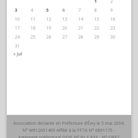
1
2
3
4
5
6
7
8
9
10
11
12
13
14
15
16
17
18
19
20
21
22
23
24
25
26
27
28
29
30
31
« Juil
Association déclarée en Préfecture d’Évry le 5 mai 2004,
N° W912001409 Affilié à la FFTA N° 0891175 -
Agrément préfectoral DDJS N° 91 S 833 - N° SIRET