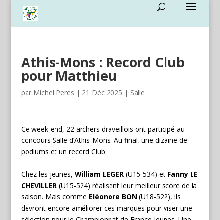
Athis-Mons : Record Club
pour Matthieu
par
Michel Peres
|
21 Déc 2025
|
Salle
Ce week-end, 22 archers draveillois ont participé au
concours Salle d’Athis-Mons. Au final, une dizaine de
podiums et un record Club.
Chez les jeunes,
William LEGER
(U15-534) et
Fanny LE
CHEVILLER
(U15-524) réalisent leur meilleur score de la
saison. Mais comme
Eléonore BON
(U18-522), ils
devront encore améliorer ces marques pour viser une
sélection pour le Championnat de France Jeunes. Une